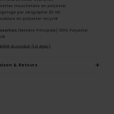
irettes mouchetées en polyester
ogotage par sérigraphie 3D HD
oublure en polyester recyclé
osition
[Matière Principale] 100% Polyester
clé
bilité du produit (Loi Agec)
aison & Retours