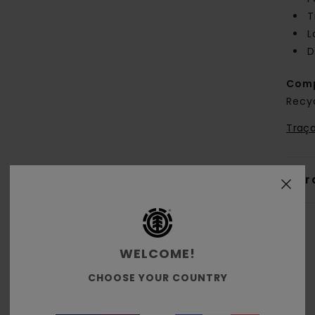
T
L
D
Comp
Recy
Traça
Livr
WELCOME!
CHOOSE YOUR COUNTRY
Note moyenne