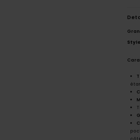
Deta
Gran
Styl
Cara
T
éta
C
M
T
C
poc
côt