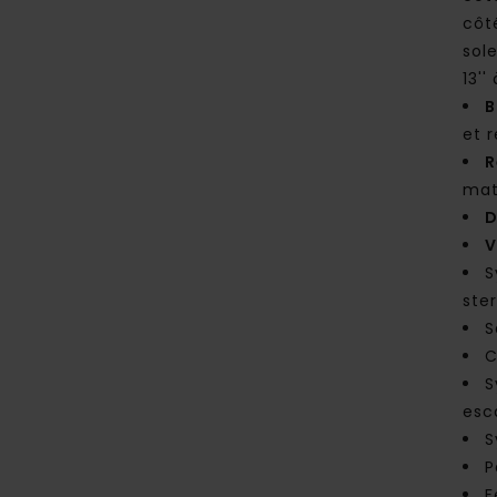
côt
sole
13'
B
et 
R
mat
D
V
S
ste
S
C
S
esc
S
P
F