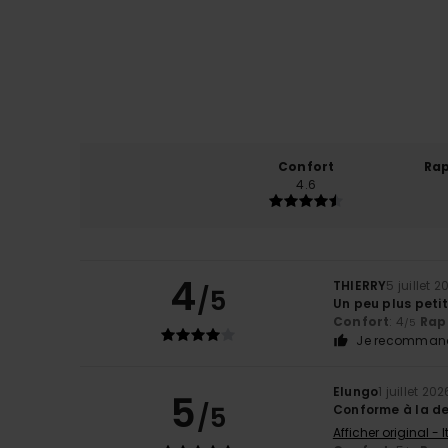
Confort
Rap
4.6
4
THIERRY
5 juillet 
/5
Un peu plus petit
Confort
: 4
Rapp
/5
Je recommand
Elungo
1 juillet 202
5
/5
Conforme à la de
Afficher original - 