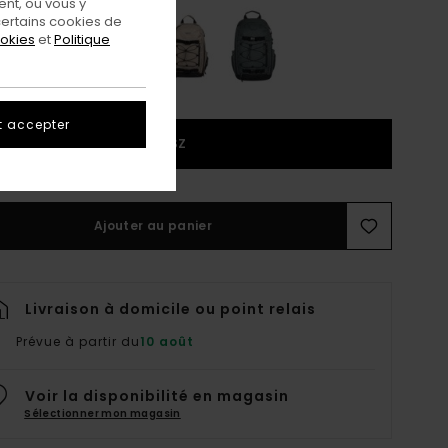
nt, ou vous y
ertains cookies de
ookies
et
Politique
t accepter
1SZ
Ajouter au panier
Livraison à domicile ou point relais
Prévue à partir du
10 août
Voir la disponibilité en magasin
Sélectionner mon magasin