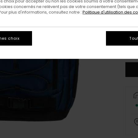
 choix pour accepter ou non les cookies soumis à votre consenteme
ookies concernés ne relèvent pas de votre consentement (tels que c
ur plus d'informations, consultez notre :
Politique d'utilisation des c
mes choix
Tou