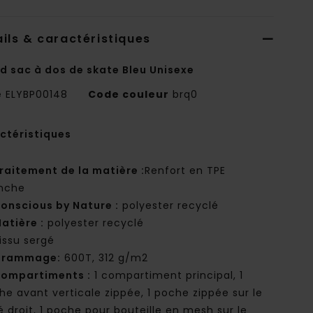
ils & caractéristiques
d sac à dos de skate Bleu Unisexe
e
ELYBP00148
Code couleur
brq0
ctéristiques
raitement de la matière :
Renfort en TPE
nche
onscious by Nature :
polyester recyclé
atière :
polyester recyclé
issu sergé
Grammage:
600T, 312 g/m2
ompartiments :
1 compartiment principal, 1
he avant verticale zippée, 1 poche zippée sur le
é droit, 1 poche pour bouteille en mesh sur le