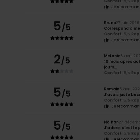
Confort
: 5
Rapp
/5
Je recommand
5
Bruno
27 juin 2026
/5
Correspond à mes
Confort
: 5
Rapp
/5
Je recommand
2
Melanie
6 avril 20
/5
10 mois après ac
jours...
Confort
: 5
Rapp
/5
5
Romain
5 avril 20
/5
J’avais juste bes
Confort
: 5
Rapp
/5
Je recommand
5
Nolhan
27 décemb
/5
J’adore, c’est le 
Confort
: 5
Rapp
/5
Je recommand