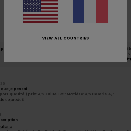
4.4
/5
basé sur
14 avis vérifiés
depuis octobre 2025
79% de nos clients recommandent ce produit
VIEW ALL COUNTRIES
port qualité / prix
Taille
Matiè
4.3
4.6
Trop petit
Trop grand
2026
 que je pensai
ort qualité / prix
: 4
Taille
: Petit
Matière
: 4
Coloris
: 4
/5
/5
/5
e ce produit
6
scription
Italiano