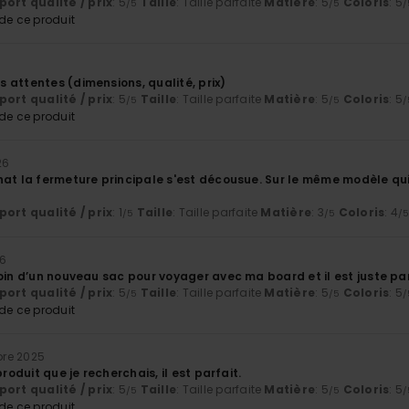
ort qualité / prix
: 5
Taille
: Taille parfaite
Matière
: 5
Coloris
: 5
/5
/5
/
e ce produit
 attentes (dimensions, qualité, prix)
ort qualité / prix
: 5
Taille
: Taille parfaite
Matière
: 5
Coloris
: 5
/5
/5
/
e ce produit
26
hat la fermeture principale s'est décousue. Sur le même modèle qui
ort qualité / prix
: 1
Taille
: Taille parfaite
Matière
: 3
Coloris
: 4
/5
/5
/
26
oin d’un nouveau sac pour voyager avec ma board et il est juste pa
ort qualité / prix
: 5
Taille
: Taille parfaite
Matière
: 5
Coloris
: 5
/5
/5
/
e ce produit
re 2025
produit que je recherchais, il est parfait.
ort qualité / prix
: 5
Taille
: Taille parfaite
Matière
: 5
Coloris
: 5
/5
/5
/
e ce produit