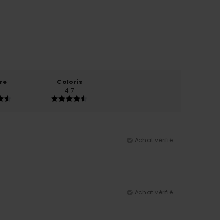
re
Coloris
4.7
Achat vérifié
Achat vérifié