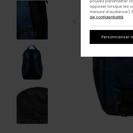
pouvez paramétrer vos
opposer lorsque les c
mesure d’audience). Po
de confidentialité
Personnaliser 