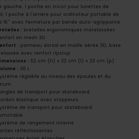
é gauche, 1 poche en tricot pour lunettes de
il, 1 poche à l'arrière pour ordinateur portable de
' à 15'' avec fermeture par bande auto-agrippante
retelles :
bretelles ergonomiques matelassées
renfort en mesh 3D
enfort :
panneau dorsal en maille aérée 3D, base
elassée avec renfort ripstop
imensions :
52 cm (h) x 32 cm (l) x 23 cm (p)
olume :
30 L
ystème réglable au niveau des épaules et du
rnum
angles de transport pour skateboard
ordon élastique avec stoppeurs
ystème de transport pour skateboard
amotable
ystème de rangement interne
arties réfléchissantes
ermetures éclair étanches