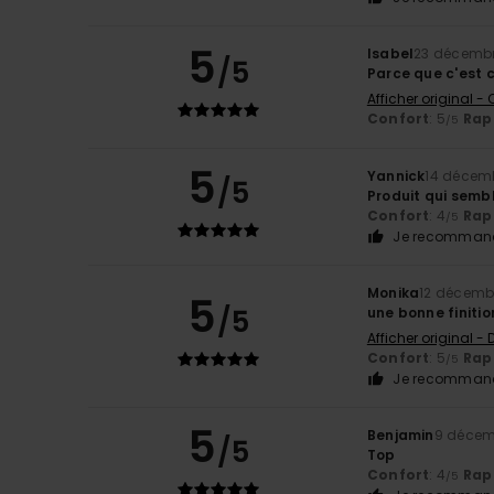
5
Isabel
23 décemb
/5
Parce que c'est c
Afficher original -
Confort
: 5
Rapp
/5
5
Yannick
14 décem
/5
Produit qui sembl
Confort
: 4
Rapp
/5
Je recommand
Monika
12 décemb
5
/5
une bonne finitio
Afficher original -
Confort
: 5
Rapp
/5
Je recommand
5
Benjamin
9 décem
/5
Top
Confort
: 4
Rapp
/5