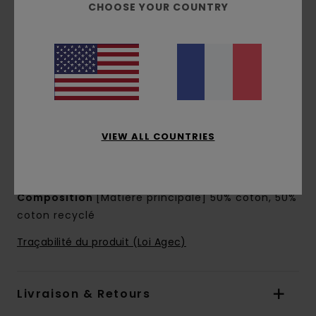
Manches :
manches longues
CHOOSE YOUR COUNTRY
Doublure :
Doublure en popeline de coton et
polyester
Système de Fermeture :
Boutons métalliques
à rivet
Poches :
Poches à rabat
Poches à ouverture latérale
Poche sur la poitrine
VIEW ALL COUNTRIES
Logotage :
Etiquette tissée "Vitoria
Mendonça" sur la poche poitrine
Composition
[Matière principale] 50% coton, 50%
coton recyclé
Traçabilité du produit (Loi Agec)
Livraison & Retours