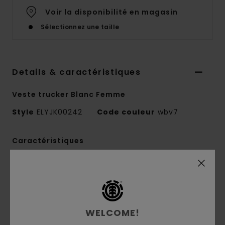
Voir la disponibilité en magasin
Sélectionnez une taille
Details & caractéristiques
Veste trucker Blanc Femme
Style
ELYJK00242
Code couleur
wbv7
Caractéristiques
Collection :
Element x Vitoria Mendonca
Matière :
Sergé avec 50% de coton et 50% de
coton recyclé [370 g/m2]
coupe :
coupe regular
WELCOME!
Encolure :
Col de chemise classique