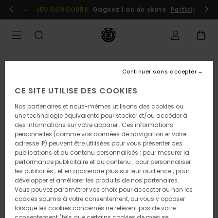
Passer
embres
Se connecter / s'inscrire
JEU CONCOURS
Gagnez 1 an de skate
Participez dè
à
l'information
sur
le
produit
RUPTURE DE STOCK
Continuer sans accepter
CE SITE UTILISE DES COOKIES
Nos partenaires et nous-mêmes utilisons des cookies ou
une technologie équivalente pour stocker et/ou accéder à
des informations sur votre appareil. Ces informations
personnelles (comme vos données de navigation et votre
adresse IP) peuvent être utilisées pour vous présenter des
publications et du contenu personnalisés ; pour mesurer la
performance publicitaire et du contenu ; pour personnaliser
les publicités ; et en apprendre plus sur leur audience ; pour
développer et améliorer les produits de nos partenaires.
Vous pouvez paramétrer vos choix pour accepter ou non les
cookies soumis à votre consentement, ou vous y opposer
lorsque les cookies concernés ne relèvent pas de votre
consentement (tels que certains cookies de mesure