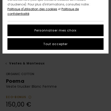
d’audience). Pour plus d'informations, consultez notre :
Politique d'utilisation des cookies
et
Politique de
confidentialité
Personnaliser mes choix
Tout accepter
Vestes & Manteaux
ORGANIC COTTON
Poema
Veste trucker Blanc Femme
ECO-BONUS
150,00 €