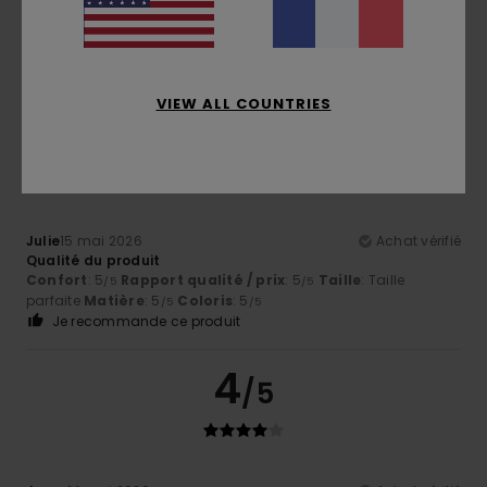
Mon neveu a adoré ça
Afficher original - Castellano
Confort
: 4
Rapport qualité / prix
: 4
Taille
: Grand
/5
/5
Matière
: 4
/5
VIEW ALL COUNTRIES
5
/5
Julie
15 mai 2026
Achat vérifié
Qualité du produit
Confort
: 5
Rapport qualité / prix
: 5
Taille
: Taille
/5
/5
parfaite
Matière
: 5
Coloris
: 5
/5
/5
Je recommande ce produit
4
/5