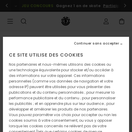
Passer
embres
Se connecter / s'inscrire
JEU CONCOURS
Gagnez 1 an de skate
Participez dè
à
l'information
sur
le
produit
Continuer sans accepter
CE SITE UTILISE DES COOKIES
Nos partenaires et nous-mêmes utilisons des cookies ou
une technologie équivalente pour stocker et/ou accéder à
des informations sur votre appareil. Ces informations
personnelles (comme vos données de navigation et votre
adresse IP) peuvent être utilisées pour vous présenter des
publications et du contenu personnalisés ; pour mesurer la
performance publicitaire et du contenu ; pour personnaliser
les publicités ; et en apprendre plus sur leur audience ; pour
développer et améliorer les produits de nos partenaires.
Vous pouvez paramétrer vos choix pour accepter ou non les
cookies soumis à votre consentement, ou vous y opposer
lorsque les cookies concernés ne relèvent pas de votre
consentement (tels que certains cookies de mesure