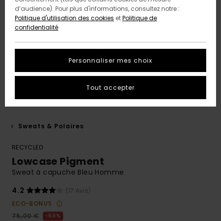
d’audience). Pour plus d'informations, consultez notre :
Politique d'utilisation des cookies
et
Politique de
confidentialité
Personnaliser mes choix
Tout accepter
Sweats & Polaires
RECYCLED
Lowcase Pigment
Sweat à capuche Bleu Homme
4.2
(17 Avis)
ECO-BONUS
75,00 €
50%