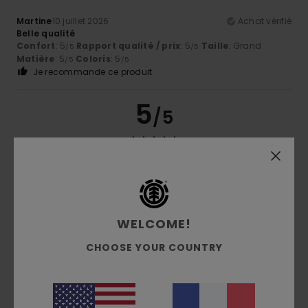
Martine
10 juillet 2026
Achat vérifié
Belle qualité
Confort
: 5
Rapport qualité / prix
: 5
Taille
: Grand
/5
/5
Matière
: 5
Coloris
: 5
/5
/5
Je recommande ce produit
5
/5
Cyrille
16 juin 2026
Achat vérifié
Ce que nous cherchions
5
WELCOME!
/5
CHOOSE YOUR COUNTRY
Mercedes
25 mai 2026
Achat vérifié