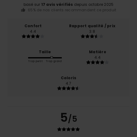
basé sur
17 avis vérifiés
depuis octobre 2025
65% de nos clients recommandent ce produit
Confort
Rapport qualité / prix
4.4
3.8
Taille
Matière
4.4
Trop petit
Trop grand
Coloris
4.7
5
/5