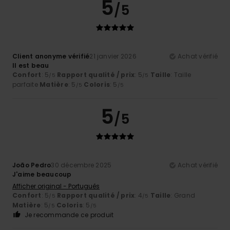
5
/5
Client anonyme vérifié
21 janvier 2026
Achat vérifié
Il est beau
Confort
: 5
Rapport qualité / prix
: 5
Taille
: Taille
/5
/5
parfaite
Matière
: 5
Coloris
: 5
/5
/5
5
/5
João Pedro
30 décembre 2025
Achat vérifié
J'aime beaucoup
Afficher original - Português
Confort
: 5
Rapport qualité / prix
: 4
Taille
: Grand
/5
/5
Matière
: 5
Coloris
: 5
/5
/5
Je recommande ce produit