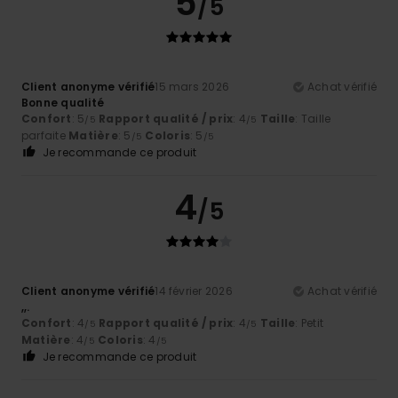
5
/5
Client anonyme vérifié
15 mars 2026
Achat vérifié
Bonne qualité
Confort
: 5
Rapport qualité / prix
: 4
Taille
: Taille
/5
/5
parfaite
Matière
: 5
Coloris
: 5
/5
/5
Je recommande ce produit
4
/5
Client anonyme vérifié
14 février 2026
Achat vérifié
,,.
Confort
: 4
Rapport qualité / prix
: 4
Taille
: Petit
/5
/5
Matière
: 4
Coloris
: 4
/5
/5
Je recommande ce produit