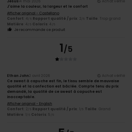
Jesus
14 mai 2026
Achat vérifié
J'aime la couleur, la largeur et le confort
Afficher original - Castellano
Confort
: 4
Rapport qualité / prix
: 2
Taille
: Trop grand
/5
/5
Matière
: 4
Coloris
: 4
/5
/5
Je recommande ce produit
1
/5
Ethan John
2 avril 2026
Achat vérifié
Ce sweat à capuche est fin, le tissu semble de mauvaise
qualité et la confection est bâclée. Compte tenu du prix
demandé, la qualité de ce sweat à capuche est
inacceptable.
Afficher original - English
Confort
: 2
Rapport qualité / prix
: 1
Taille
: Grand
/5
/5
Matière
: 1
Coloris
: 5
/5
/5