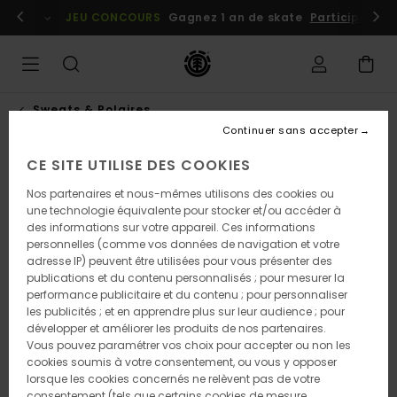
Passer
embres
Se connecter / s'inscrire
JEU CONCOURS
Gagnez 1 an de skate
Participez dè
à
l'information
sur
le
produit
Sweats & Polaires
Continuer sans accepter
CE SITE UTILISE DES COOKIES
Nos partenaires et nous-mêmes utilisons des cookies ou
une technologie équivalente pour stocker et/ou accéder à
des informations sur votre appareil. Ces informations
personnelles (comme vos données de navigation et votre
adresse IP) peuvent être utilisées pour vous présenter des
publications et du contenu personnalisés ; pour mesurer la
performance publicitaire et du contenu ; pour personnaliser
les publicités ; et en apprendre plus sur leur audience ; pour
développer et améliorer les produits de nos partenaires.
Vous pouvez paramétrer vos choix pour accepter ou non les
cookies soumis à votre consentement, ou vous y opposer
lorsque les cookies concernés ne relèvent pas de votre
consentement (tels que certains cookies de mesure