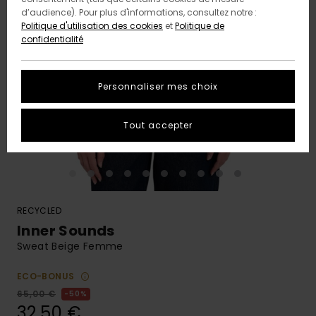
d’audience). Pour plus d'informations, consultez notre :
Politique d'utilisation des cookies
et
Politique de
confidentialité
Personnaliser mes choix
Tout accepter
RECYCLED
Inner Sounds
Sweat Beige Femme
ECO-BONUS
65,00 €
50%
32,50 €