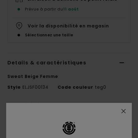
Prévue à partir du
11 août
Voir la disponibilité en magasin
Sélectionnez une taille
Details & caractéristiques
Sweat Beige Femme
Style
ELJSF00134
Code couleur
teg0
Caractéristiques
Conscious by Nature :
coton recyclé
Matière :
coton, coton recyclé et polyester
recyclé