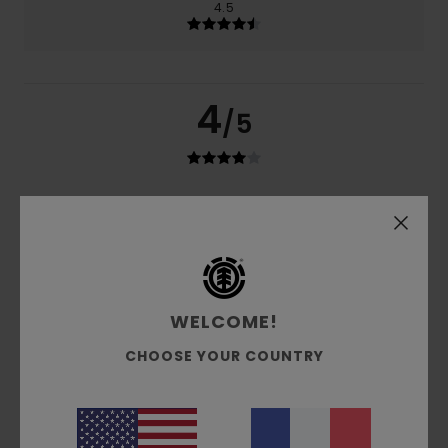
4.5
4
/5
William
9 avril 2026
Achat vérifié
Pas encore porté, mais paraît de bonne qualité ! J ai un
sweat qui a 20ans Élément, il ne bouge pas, super qualité,
je le porte toujours.
Confort
: 4
Rapport qualité / prix
: 4
Taille
: Taille
/5
/5
parfaite
Matière
: 4
Coloris
: 5
/5
/5
WELCOME!
5
CHOOSE YOUR COUNTRY
/5