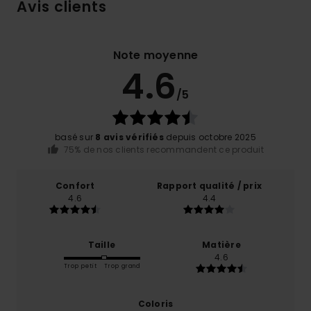
Avis clients
Note moyenne
4.6
/5
basé sur
8 avis vérifiés
depuis octobre 2025
75% de nos clients recommandent ce produit
Confort
Rapport qualité / prix
4.6
4.4
Taille
Matière
4.6
Trop petit
Trop grand
Coloris