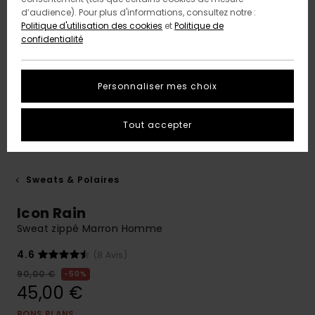
d’audience). Pour plus d'informations, consultez notre :
Politique d'utilisation des cookies
et
Politique de
confidentialité
Personnaliser mes choix
Tout accepter
Sweats & Polaires
Icon Rain
Sweat zippé Marron Homme
4.6
(8 Avis)
90,00 €
50%
45,00 €
BONS PLANS