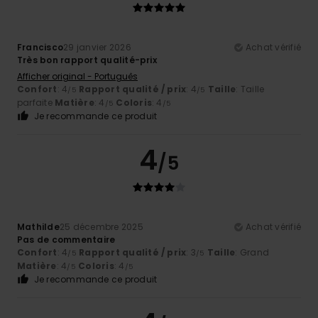
Francisco
29 janvier 2026
Achat vérifié
Très bon rapport qualité-prix
Afficher original - Português
Confort
: 4
Rapport qualité / prix
: 4
Taille
: Taille
/5
/5
parfaite
Matière
: 4
Coloris
: 4
/5
/5
Je recommande ce produit
4
/5
Mathilde
25 décembre 2025
Achat vérifié
Pas de commentaire
Confort
: 4
Rapport qualité / prix
: 3
Taille
: Grand
/5
/5
Matière
: 4
Coloris
: 4
/5
/5
Je recommande ce produit