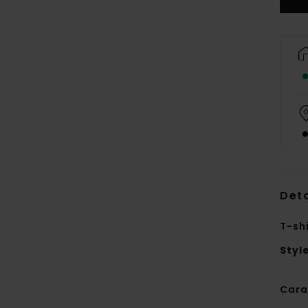
Deta
T-sh
Styl
Cara