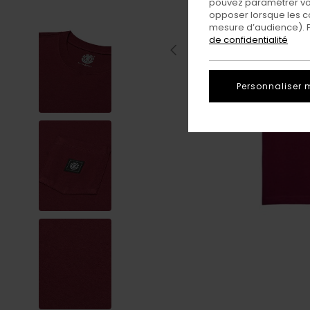
pouvez paramétrer vos
opposer lorsque les c
mesure d’audience). Po
de confidentialité
Personnaliser 