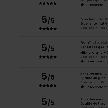
Rapport qualité 
Je recommand
5
/5
Quentin
8 juillet 2
Excellente matièr
Confort
: 5
Rapp
/5
Franz
7 juillet 2026
5
/5
Confort et quali
Afficher original -
Confort
: 5
Rapp
/5
Je recommand
5
Anne Jerome
5 jui
/5
Qualité du produ
Confort
: 5
Rapp
/5
Je recommand
5
Anne Jerome
5 jui
/5
Qualité du tissu
Confort
: 5
Rapp