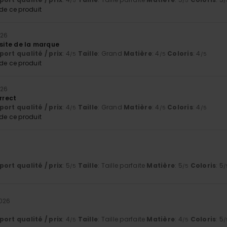
/5
/5
/
e ce produit
026
 site de la marque
ort qualité / prix
: 4
Taille
: Grand
Matière
: 4
Coloris
: 4
/5
/5
/5
e ce produit
026
orrect
ort qualité / prix
: 4
Taille
: Grand
Matière
: 4
Coloris
: 4
/5
/5
/5
e ce produit
6
ort qualité / prix
: 5
Taille
: Taille parfaite
Matière
: 5
Coloris
: 5
/5
/5
/
2026
ort qualité / prix
: 4
Taille
: Taille parfaite
Matière
: 4
Coloris
: 5
/5
/5
/