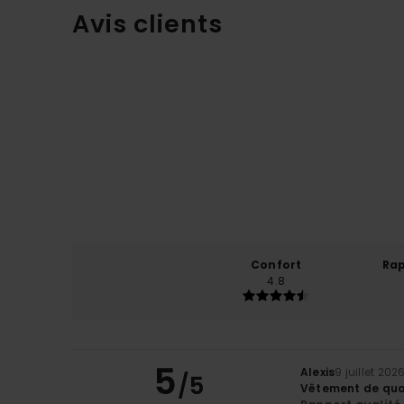
Avis clients
Confort
Rap
4.8
5
Alexis
9 juillet 202
/5
Vêtement de qual