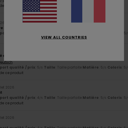
/ prix
: 5
Matière
: 5
/5
/5
e ce produit
026
e légère et beau coloris
ort qualité / prix
: 5
Taille
: Taille parfaite
Matière
: 5
Coloris
: 5
/5
/5
/
VIEW ALL COUNTRIES
té exceptionnels
 Deutsch
ort qualité / prix
: 5
Taille
: Taille parfaite
Matière
: 5
Coloris
: 5
/5
/5
/
e ce produit
llet 2026
it
ort qualité / prix
: 4
Taille
: Taille parfaite
Matière
: 5
Coloris
: 5
/5
/5
/
e ce produit
llet 2026
ort qualité / prix
: 4
Taille
: Taille parfaite
Matière
: 5
Coloris
: 5