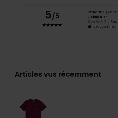
5
Richard
28 juin 20
/5
J'aime bien
Confort
: 5
Rapp
/5
Je recommand
Articles vus récemment