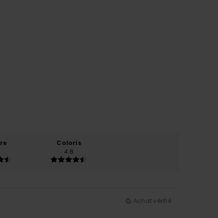
re
Coloris
4.8
Achat vérifié