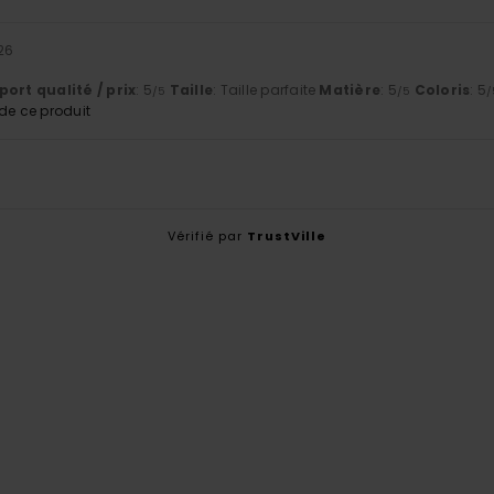
26
ort qualité / prix
: 5
Taille
: Taille parfaite
Matière
: 5
Coloris
: 5
/5
/5
/
e ce produit
Vérifié par
TrustVille