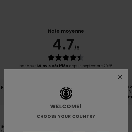
Note moyenne
4.7
/5
basé sur
69 avis vérifiés
depuis septembre 2025
77% de nos clients recommandent ce produit
port qualité / prix
Taille
Matiè
4.5
4.8
Trop petit
Trop grand
WELCOME!
CHOOSE YOUR COUNTRY
6
ité, coton bio