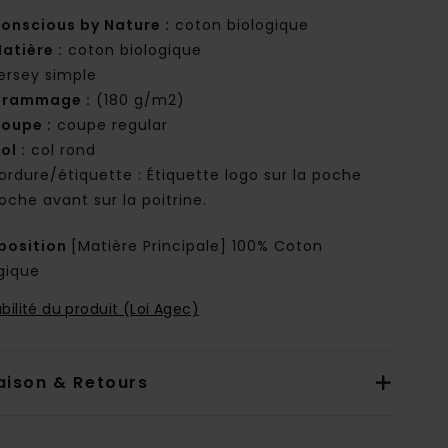
onscious by Nature :
coton biologique
atière :
coton biologique
ersey simple
rammage :
(180 g/m2)
oupe :
coupe regular
ol :
col rond
ordure/étiquette : Étiquette logo sur la poche
oche avant sur la poitrine.
osition
[Matière Principale] 100% Coton
gique
bilité du produit (Loi Agec)
aison & Retours