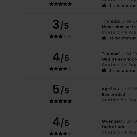
/5
Je recommand
3
Thomas
2 juillet 2
/5
Moins cher sur le
Confort
: 4
Rapp
/5
Je recommand
4
Thomas
2 juillet 2
/5
Qualité et prix c
Confort
: 4
Rapp
/5
Je recommand
5
/5
Agnès
1 juillet 202
Bon produit.
Confort
: 5
Rapp
/5
4
/5
Gwenael
30 juin 
Look et prix
Confort
: 4
Rapp
/5