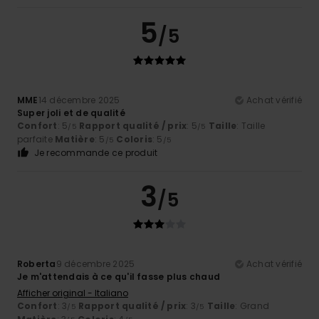
5
/5
MME
14 décembre 2025
Achat vérifié
Super joli et de qualité
Confort
: 5
Rapport qualité / prix
: 5
Taille
: Taille
/5
/5
parfaite
Matière
: 5
Coloris
: 5
/5
/5
Je recommande ce produit
3
/5
Roberta
9 décembre 2025
Achat vérifié
Je m'attendais à ce qu'il fasse plus chaud
Afficher original - Italiano
Confort
: 3
Rapport qualité / prix
: 3
Taille
: Grand
/5
/5