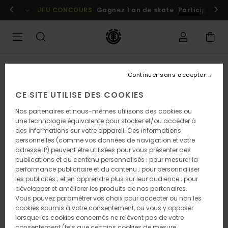
Passer
embres
Se connecter / s'inscrire
JEU CONCOURS
Gagnez 1 an de skate
Participez dè
à
l'information
sur
le
produit
Continuer sans accepter
CE SITE UTILISE DES COOKIES
Nos partenaires et nous-mêmes utilisons des cookies ou
une technologie équivalente pour stocker et/ou accéder à
des informations sur votre appareil. Ces informations
personnelles (comme vos données de navigation et votre
adresse IP) peuvent être utilisées pour vous présenter des
publications et du contenu personnalisés ; pour mesurer la
performance publicitaire et du contenu ; pour personnaliser
les publicités ; et en apprendre plus sur leur audience ; pour
développer et améliorer les produits de nos partenaires.
Vous pouvez paramétrer vos choix pour accepter ou non les
cookies soumis à votre consentement, ou vous y opposer
lorsque les cookies concernés ne relèvent pas de votre
consentement (tels que certains cookies de mesure