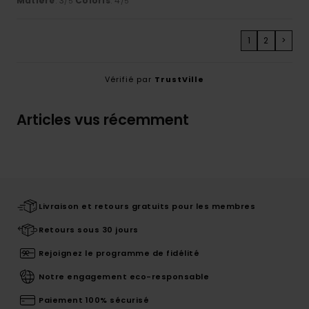
Matière
: 3
Coloris
: 4
/5
/5
1
2
>
Vérifié par
TrustVille
Articles vus récemment
Livraison et retours gratuits pour les membres
Retours sous 30 jours
Rejoignez le programme de fidélité
Notre engagement eco-responsable
Paiement 100% sécurisé