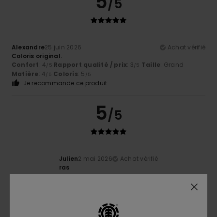
5
/5
Alexandre
25 juin 2026
Achat vérifié
Coloris original.
Confort
: 4
Rapport qualité / prix
: 3
Taille
: Grand
/5
/5
Matière
: 4
Coloris
: 5
/5
/5
Je recommande ce produit
5
/5
Julien
2 mai 2026
Achat vérifié
ras
4
/5