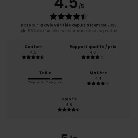
4.5
/5
basé sur
12 avis vérifiés
depuis décembre 2025
58% de nos clients recommandent ce produit
Confort
Rapport qualité / prix
4.5
4.3
Taille
Matière
4.4
Trop petit
Trop grand
Coloris
4.8