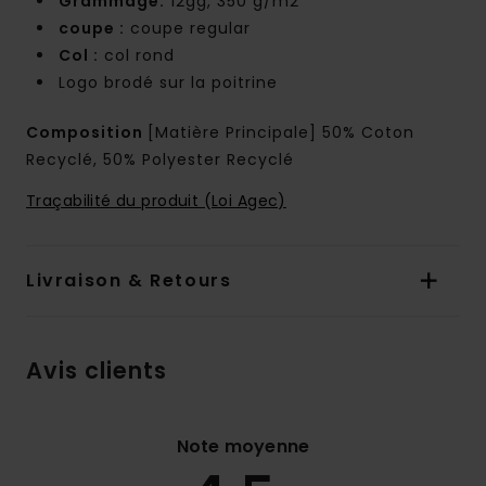
Grammage:
12gg, 350 g/m2
coupe :
coupe regular
Col :
col rond
Logo brodé sur la poitrine
Composition
[Matière Principale] 50% Coton
Recyclé, 50% Polyester Recyclé
Traçabilité du produit (Loi Agec)
Livraison & Retours
Avis clients
Note moyenne