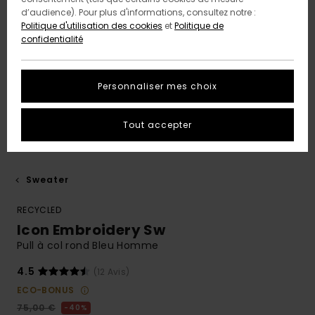
d’audience). Pour plus d'informations, consultez notre :
Politique d'utilisation des cookies
et
Politique de
confidentialité
Personnaliser mes choix
Tout accepter
Sweater
RECYCLED
Icon Embroidery Sw
Pull à col rond Bleu Homme
4.5
(12 Avis)
ECO-BONUS
75,00 €
40%