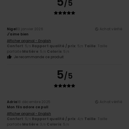
5
/5
Nigel
13 janvier 2026
Achat vérifié
J'aime bien
Afficher original - English
Confort
: 5
Rapport qualité / prix
: 5
Taille
: Taille
/5
/5
parfaite
Matière
: 5
Coloris
: 5
/5
/5
Je recommande ce produit
5
/5
Adria
18 décembre 2025
Achat vérifié
Mon fils adore ce pull
Afficher original - English
Confort
: 5
Rapport qualité / prix
: 4
Taille
: Taille
/5
/5
parfaite
Matière
: 3
Coloris
: 5
/5
/5