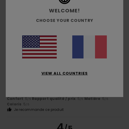
WELCOME!
Emmanuel
28 avril 2026
Achat vérifié
CHOOSE YOUR COUNTRY
Article de qualité
Confort
: 4
Rapport qualité / prix
: 4
Taille
: Taille
/5
/5
parfaite
Matière
: 5
Coloris
: 5
/5
/5
5
/5
VIEW ALL COUNTRIES
Guillermo
27 avril 2026
Achat vérifié
J'aime beaucoup ces vêtements : ils durent longtemps et
sont d'excellente qualité
Afficher original - Castellano
Confort
: 5
Rapport qualité / prix
: 5
Matière
: 5
/5
/5
/5
Coloris
: 5
/5
Je recommande ce produit
4
/5