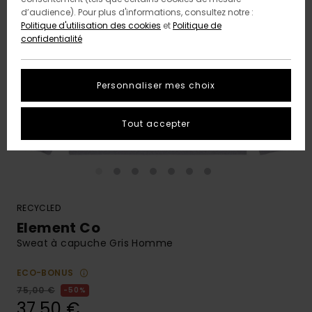
d’audience). Pour plus d'informations, consultez notre :
Politique d'utilisation des cookies
et
Politique de
confidentialité
Personnaliser mes choix
Tout accepter
RECYCLED
Element Co
Sweat à capuche Gris Homme
ECO-BONUS
75,00 €
50%
37,50 €