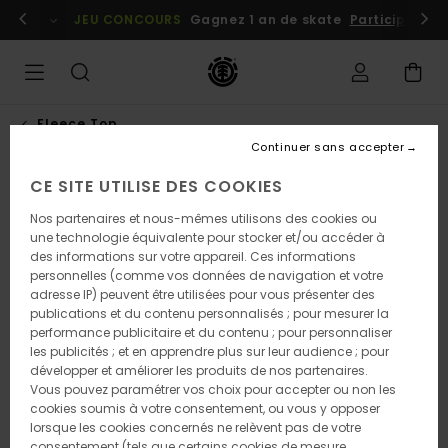
Passer
embres
Se connecter / s'inscrire
JEU CONCOURS
Gagnez 1 an de skate
Participez dè
à
l'information
sur
le
produit
Fleece Top
Continuer sans accepter
CE SITE UTILISE DES COOKIES
Nos partenaires et nous-mêmes utilisons des cookies ou
une technologie équivalente pour stocker et/ou accéder à
des informations sur votre appareil. Ces informations
personnelles (comme vos données de navigation et votre
adresse IP) peuvent être utilisées pour vous présenter des
publications et du contenu personnalisés ; pour mesurer la
performance publicitaire et du contenu ; pour personnaliser
les publicités ; et en apprendre plus sur leur audience ; pour
développer et améliorer les produits de nos partenaires.
Vous pouvez paramétrer vos choix pour accepter ou non les
cookies soumis à votre consentement, ou vous y opposer
lorsque les cookies concernés ne relèvent pas de votre
consentement (tels que certains cookies de mesure