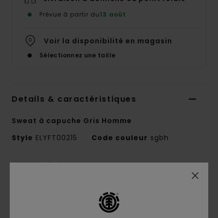
Prévue à partir du
13 août
Voir la disponibilité en magasin
Sélectionnez une taille
Details & caractéristiques
Sweat à capuche Gris Homme
Style
ELYFT00215
Code couleur
sgbh
Caractéristiques
Conscious by Nature :
coton recyclé
Matière recyclée :
coton et coton recyclé
Matière :
Molleton [320 g/m2]