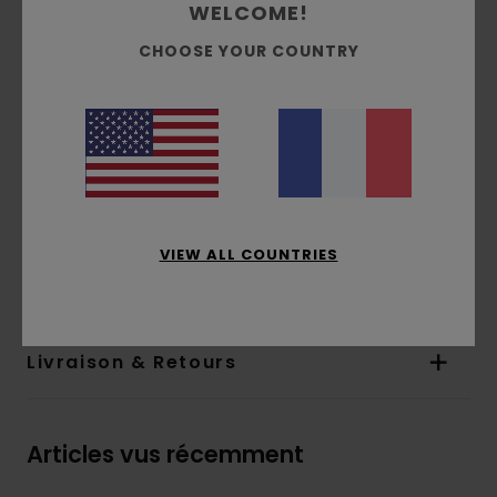
WELCOME!
Coupe :
coupe relax, décontractée et fluide
Intérieur non brossé
CHOOSE YOUR COUNTRY
Poches :
poche kangourou
Capuche :
capuche fixe
Étiquette à l’entrejambe
Broderie sur la poitrine
Composition
[Matière principale] 70% coton, 30%
coton recyclé
VIEW ALL COUNTRIES
Traçabilité du produit (Loi Agec)
Livraison & Retours
Articles vus récemment