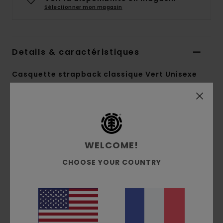
Sélectionner mon magasin
Details & caractéristiques
Casquette strapback classique Vert Unisexe
Style
ELYHA00245
Code couleur
gsl0
Caractéristiques
WELCOME!
Matière :
Coton, Polyester
Taslan léger
CHOOSE YOUR COUNTRY
Grammage:
(180 g/m2)
Coupe :
Profil moyen
Système de fermeture :
Clip à l'arrière
Signature en sérigraphie 3D HD sur le devant,
taille unique.