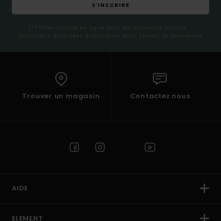
S'INSCRIRE
(*) Offre valable en ligne pour les nouveaux inscrits -
Conditions détaillées disponibles dans l'email de bienvenue
Trouver un magasin
Contactez nous
AIDE
ELEMENT