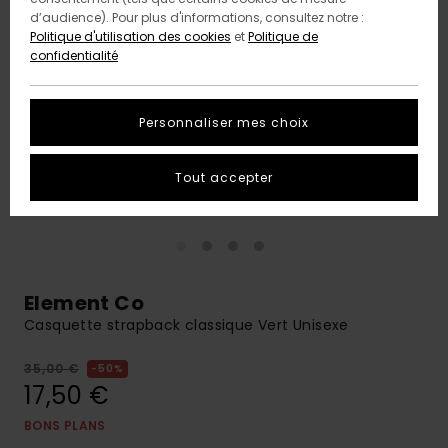
d’audience). Pour plus d'informations, consultez notre :
Politique d'utilisation des cookies
et
Politique de
confidentialité
Personnaliser mes choix
Tout accepter
Element Co
Casquette strapback classique Vert Unisexe
35,00 €
50%
17,50 €
BONS PLANS