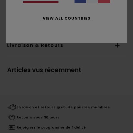
Composition
[Matière Principale] 100% Coton
VIEW ALL COUNTRIES
Traçabilité du produit (Loi Agec)
Livraison & Retours
Articles vus récemment
Livraison et retours gratuits pour les membres
Retours sous 30 jours
Rejoignez le programme de fidélité