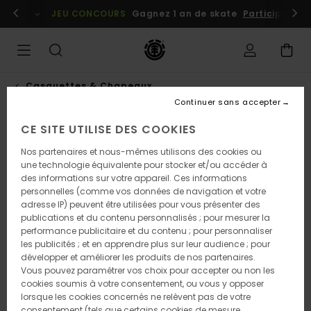
Passer
embres
Se connecter / s'inscrire
JEU CONCOURS
Gagnez 1 an de skate
Participez dè
à
l'information
sur
le
produit
Casquettes & Chapeaux
Continuer sans accepter
CE SITE UTILISE DES COOKIES
Nos partenaires et nous-mêmes utilisons des cookies ou
une technologie équivalente pour stocker et/ou accéder à
des informations sur votre appareil. Ces informations
personnelles (comme vos données de navigation et votre
adresse IP) peuvent être utilisées pour vous présenter des
publications et du contenu personnalisés ; pour mesurer la
performance publicitaire et du contenu ; pour personnaliser
les publicités ; et en apprendre plus sur leur audience ; pour
développer et améliorer les produits de nos partenaires.
Vous pouvez paramétrer vos choix pour accepter ou non les
cookies soumis à votre consentement, ou vous y opposer
lorsque les cookies concernés ne relèvent pas de votre
consentement (tels que certains cookies de mesure