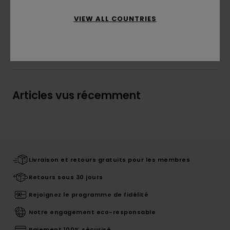
Traçabilité du produit (Loi Agec)
VIEW ALL COUNTRIES
Livraison & Retours
Articles vus récemment
Livraison et retours gratuits pour les membres
Retours sous 30 jours
Rejoignez le programme de fidélité
Notre engagement eco-responsable
Paiement 100% sécurisé