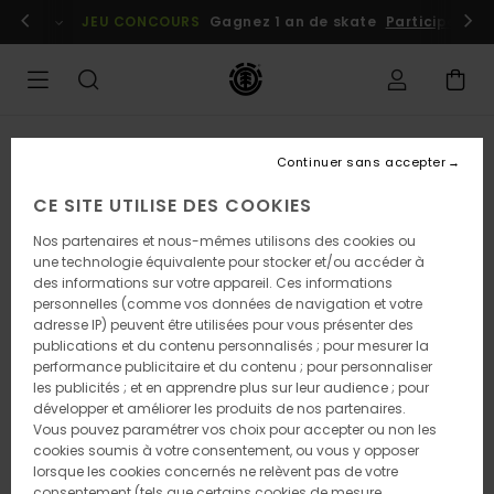
Passer
embres
Se connecter / s'inscrire
JEU CONCOURS
Gagnez 1 an de skate
Participez dè
à
l'information
sur
le
produit
Continuer sans accepter
CE SITE UTILISE DES COOKIES
Nos partenaires et nous-mêmes utilisons des cookies ou
une technologie équivalente pour stocker et/ou accéder à
des informations sur votre appareil. Ces informations
personnelles (comme vos données de navigation et votre
adresse IP) peuvent être utilisées pour vous présenter des
publications et du contenu personnalisés ; pour mesurer la
performance publicitaire et du contenu ; pour personnaliser
les publicités ; et en apprendre plus sur leur audience ; pour
développer et améliorer les produits de nos partenaires.
Vous pouvez paramétrer vos choix pour accepter ou non les
cookies soumis à votre consentement, ou vous y opposer
lorsque les cookies concernés ne relèvent pas de votre
consentement (tels que certains cookies de mesure