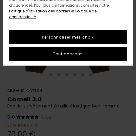
d’audience). Pour plus d'informations, consultez notre :
Politique d'utilisation des cookies
et
Politique de
confidentialité
Personnaliser mes choix
Tout accepter
ORGANIC COTTON
Cornell 3.0
Bas de survêtement à taille élastique Noir Homme
5.0
(1 Avis)
ECO-BONUS
70,00 €