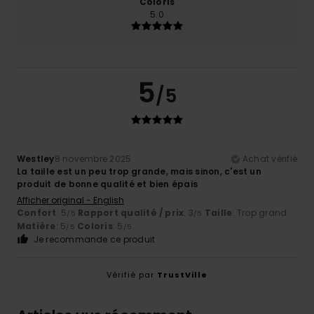
Coloris
5.0
5
/5
Westley
8 novembre 2025
Achat vérifié
La taille est un peu trop grande, mais sinon, c'est un
produit de bonne qualité et bien épais
Afficher original - English
Confort
: 5
Rapport qualité / prix
: 3
Taille
: Trop grand
/5
/5
Matière
: 5
Coloris
: 5
/5
/5
Je recommande ce produit
Vérifié par
TrustVille