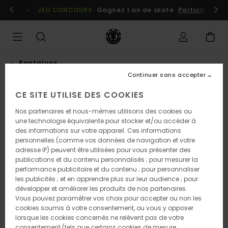
Passer
embres
Se connecter / s'inscrire
JEU CONCOURS
Gagnez 1 an de skate
Participez dè
à
l'information
sur
le
produit
Pantalons
Continuer sans accepter
CE SITE UTILISE DES COOKIES
RUPTURE DE STOCK
Nos partenaires et nous-mêmes utilisons des cookies ou
une technologie équivalente pour stocker et/ou accéder à
des informations sur votre appareil. Ces informations
personnelles (comme vos données de navigation et votre
adresse IP) peuvent être utilisées pour vous présenter des
publications et du contenu personnalisés ; pour mesurer la
performance publicitaire et du contenu ; pour personnaliser
les publicités ; et en apprendre plus sur leur audience ; pour
développer et améliorer les produits de nos partenaires.
Vous pouvez paramétrer vos choix pour accepter ou non les
cookies soumis à votre consentement, ou vous y opposer
lorsque les cookies concernés ne relèvent pas de votre
consentement (tels que certains cookies de mesure