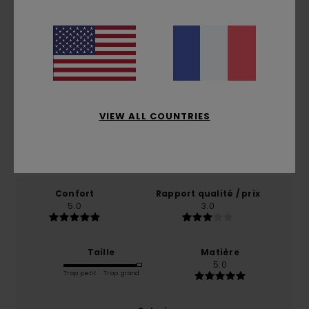
Avis clients
Note moyenne
5.0
/5
VIEW ALL COUNTRIES
basé sur
1 avis vérifiés
depuis novembre 2025
100% de nos clients recommandent ce produit
Confort
Rapport qualité / prix
5.0
3.0
Taille
Matière
5.0
Trop petit
Trop grand