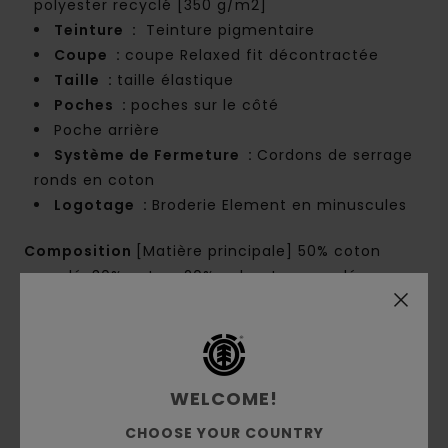
polyester recyclé [350 g/m2]
Teinture :
Teinture pigmentaire
Coupe :
coupe Relaxed fit décontractée
Taille :
taille élastique
Poches :
poches sur le côté
Poche arrière
Système de Fermeture :
Cordons de serrage
ronds en coton
Logotage :
Broderie Element en minuscules
Composition
[Matière principale] 50% coton
recyclé, 30% coton, 20% polyester recyclé
Traçabilité du produit (Loi Agec)
Livraison & Retours
WELCOME!
CHOOSE YOUR COUNTRY