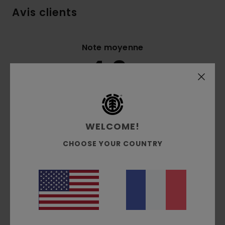
Avis clients
Note moyenne
4.3
/5
basé sur
3 avis vérifiés
depuis mai 2026
100% de nos clients recommandent ce produit
WELCOME!
Confort
Rapport qualité / prix
CHOOSE YOUR COUNTRY
NaN
4.3
Taille
Matière
4.7
Trop petit
Trop grand