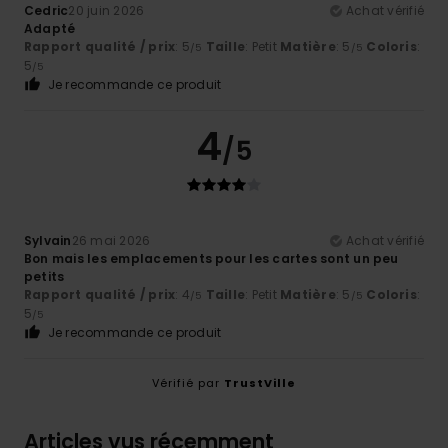
Cedric
20 juin 2026
Achat vérifié
Adapté
Rapport qualité / prix
: 5
Taille
: Petit
Matière
: 5
Coloris
:
/5
/5
5
/5
Je recommande ce produit
4
/5
Sylvain
26 mai 2026
Achat vérifié
Bon mais les emplacements pour les cartes sont un peu
petits
Rapport qualité / prix
: 4
Taille
: Petit
Matière
: 5
Coloris
:
/5
/5
5
/5
Je recommande ce produit
Vérifié par
TrustVille
Articles vus récemment