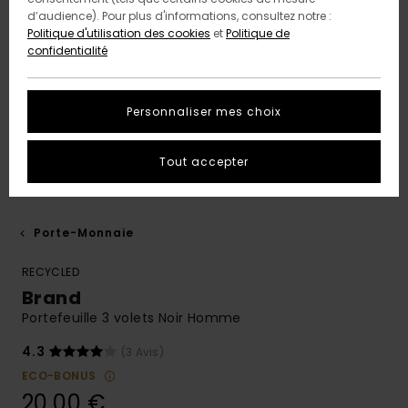
d’audience). Pour plus d'informations, consultez notre :
Politique d'utilisation des cookies
et
Politique de
confidentialité
Personnaliser mes choix
Tout accepter
Porte-Monnaie
RECYCLED
Brand
Portefeuille 3 volets Noir Homme
4.3
(3 Avis)
ECO-BONUS
20,00 €