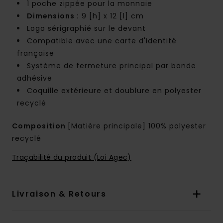
1 poche zippée pour la monnaie
Dimensions :
9 [h] x 12 [l] cm
Logo sérigraphié sur le devant
Compatible avec une carte d'identité
française
Système de fermeture principal par bande
adhésive
Coquille extérieure et doublure en polyester
recyclé
Composition
[Matière principale] 100% polyester
recyclé
Traçabilité du produit (Loi Agec)
Livraison & Retours