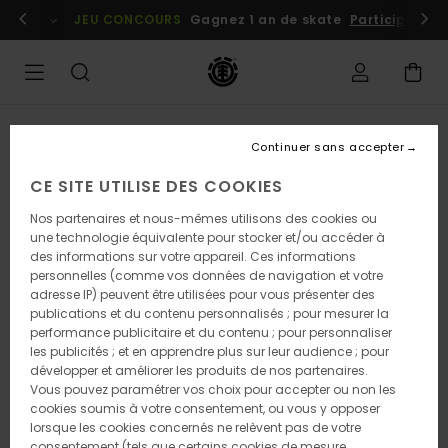
Passer
embres
Se connecter / s'inscrire
JEU CONCOURS
Gagnez 1 an de skate
Participez dè
à
l'information
sur
le
produit
Continuer sans accepter
CE SITE UTILISE DES COOKIES
Nos partenaires et nous-mêmes utilisons des cookies ou
une technologie équivalente pour stocker et/ou accéder à
des informations sur votre appareil. Ces informations
personnelles (comme vos données de navigation et votre
adresse IP) peuvent être utilisées pour vous présenter des
publications et du contenu personnalisés ; pour mesurer la
performance publicitaire et du contenu ; pour personnaliser
les publicités ; et en apprendre plus sur leur audience ; pour
développer et améliorer les produits de nos partenaires.
Vous pouvez paramétrer vos choix pour accepter ou non les
cookies soumis à votre consentement, ou vous y opposer
lorsque les cookies concernés ne relèvent pas de votre
consentement (tels que certains cookies de mesure