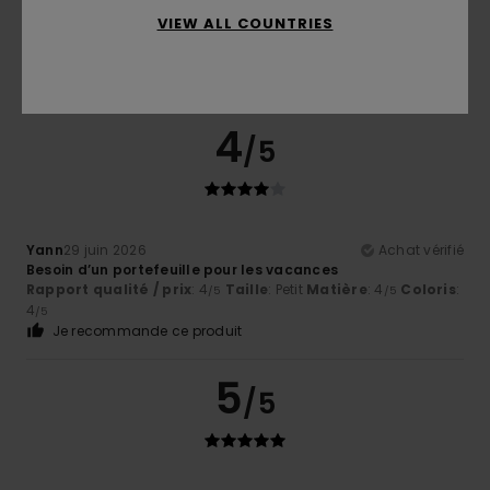
Coloris
VIEW ALL COUNTRIES
4.7
4
/5
Yann
29 juin 2026
Achat vérifié
Besoin d’un portefeuille pour les vacances
Rapport qualité / prix
: 4
Taille
: Petit
Matière
: 4
Coloris
:
/5
/5
4
/5
Je recommande ce produit
5
/5