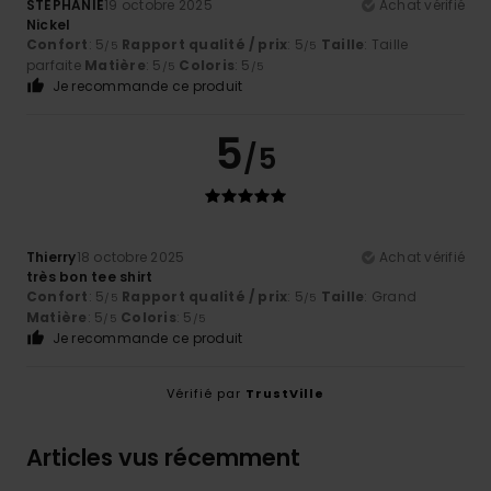
STEPHANIE
19 octobre 2025
Achat vérifié
Nickel
Confort
: 5
Rapport qualité / prix
: 5
Taille
: Taille
/5
/5
parfaite
Matière
: 5
Coloris
: 5
/5
/5
Je recommande ce produit
5
/5
Thierry
18 octobre 2025
Achat vérifié
très bon tee shirt
Confort
: 5
Rapport qualité / prix
: 5
Taille
: Grand
/5
/5
Matière
: 5
Coloris
: 5
/5
/5
Je recommande ce produit
Vérifié par
TrustVille
Articles vus récemment