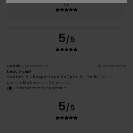
5.0
5
/5
Cedric
31 octobre 2025
Achat vérifié
beau t-shirt
Confort
: 5
Rapport qualité / prix
: 5
Taille
: Taille
/5
/5
parfaite
Matière
: 5
Coloris
: 5
/5
/5
Je recommande ce produit
5
/5