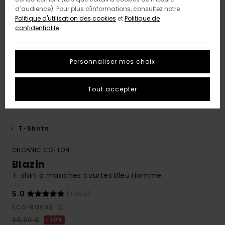
d’audience). Pour plus d'informations, consultez notre :
Politique d'utilisation des cookies
et
Politique de
confidentialité
Personnaliser mes choix
Tout accepter
T-Shirts
ORGANIC COTTON
Blazin
T-shirt à manches courtes Bleu Homme
5.0
(3 Avis)
ECO-BONUS
30,00 €
40%