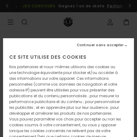
Passer
embres
Se connecter / s'inscrire
JEU CONCOURS
Gagnez 1 an de skate
Participez dè
à
l'information
sur
le
produit
Continuer sans accepter
CE SITE UTILISE DES COOKIES
Nos partenaires et nous-mêmes utilisons des cookies ou
une technologie équivalente pour stocker et/ou accéder à
des informations sur votre appareil. Ces informations
personnelles (comme vos données de navigation et votre
adresse IP) peuvent être utilisées pour vous présenter des
publications et du contenu personnalisés ; pour mesurer la
performance publicitaire et du contenu ; pour personnaliser
les publicités ; et en apprendre plus sur leur audience ; pour
développer et améliorer les produits de nos partenaires.
Vous pouvez paramétrer vos choix pour accepter ou non les
cookies soumis à votre consentement, ou vous y opposer
lorsque les cookies concernés ne relèvent pas de votre
consentement (tels que certains cookies de mesure