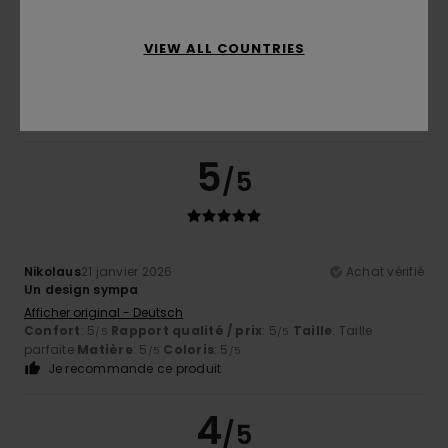
Meriem
9 février 2026
Achat vérifié
VIEW ALL COUNTRIES
Correspond parfaitement à sa description
Confort
: 5
Rapport qualité / prix
: 5
Taille
: Taille
/5
/5
parfaite
Matière
: 5
Coloris
: 5
/5
/5
Je recommande ce produit
5
/5
Nikolaus
21 janvier 2026
Achat vérifié
Un design sympa
Afficher original - Deutsch
Confort
: 5
Rapport qualité / prix
: 5
Taille
: Taille
/5
/5
parfaite
Matière
: 5
Coloris
: 5
/5
/5
Je recommande ce produit
4
/5