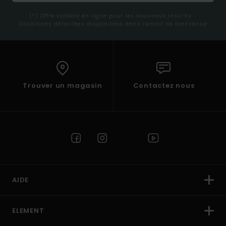
(*) Offre valable en ligne pour les nouveaux inscrits -
Conditions détaillées disponibles dans l'email de bienvenue
Trouver un magasin
Contactez nous
AIDE
ELEMENT