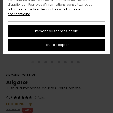
d’audience). Pour plus d'informations, consultez notre :
Politique d'utilisation des cookies
et
Politique de
confidentialité
Personnaliser mes choix
Tout accepter
ORGANIC COTTON
Aligator
T-shirt à manches courtes Vert Homme
4.7
(7 Avis)
ECO-BONUS
40,00 €
40%