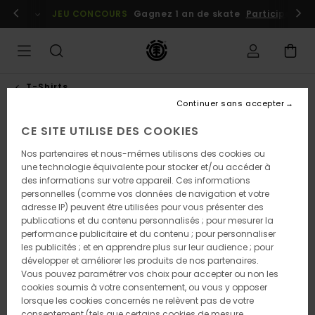
Passer
embres
Se connecter / s'inscrire
JEU CONCOURS
Gagnez 1 an de skate
Participez dè
à
l'information
sur
le
produit
T-Shirts
Continuer sans accepter
CE SITE UTILISE DES COOKIES
Nos partenaires et nous-mêmes utilisons des cookies ou
une technologie équivalente pour stocker et/ou accéder à
des informations sur votre appareil. Ces informations
personnelles (comme vos données de navigation et votre
adresse IP) peuvent être utilisées pour vous présenter des
publications et du contenu personnalisés ; pour mesurer la
performance publicitaire et du contenu ; pour personnaliser
les publicités ; et en apprendre plus sur leur audience ; pour
développer et améliorer les produits de nos partenaires.
Vous pouvez paramétrer vos choix pour accepter ou non les
cookies soumis à votre consentement, ou vous y opposer
lorsque les cookies concernés ne relèvent pas de votre
consentement (tels que certains cookies de mesure