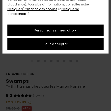
d’audience). Pour plus d'informations, consultez notre :
Politique d'utilisation des cookies
et
Politique de
confidentialité
Personnaliser mes choix
Tout accepter
ORGANIC COTTON
Swamps
T-Shirt à manches courtes Marron Homme
5.0
(1 Avis)
ECO-BONUS
35,00 €
40%