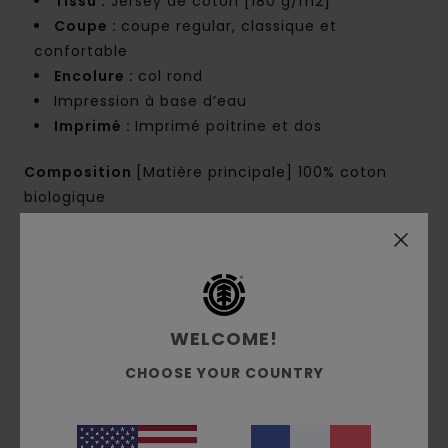
Tissu :
Jersey de coton [180 g/m2]
Coupe :
coupe regular, classique et
confortable
Encolure :
col rond
Impression à base d’eau
Imprimé :
Imprimé poitrine et dos
Composition
[Matière principale] 100% coton
biologique
Traçabilité du produit (Loi Agec)
Livraison & Retours
WELCOME!
CHOOSE YOUR COUNTRY
Avis clients