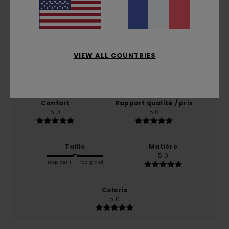
Note moyenne
5.0
/5
VIEW ALL COUNTRIES
basé sur
1 avis vérifiés
depuis juillet 2026
100% de nos clients recommandent ce produit
Confort
Rapport qualité / prix
5.0
5.0
Taille
Matière
5.0
Trop petit
Trop grand
Coloris
5.0