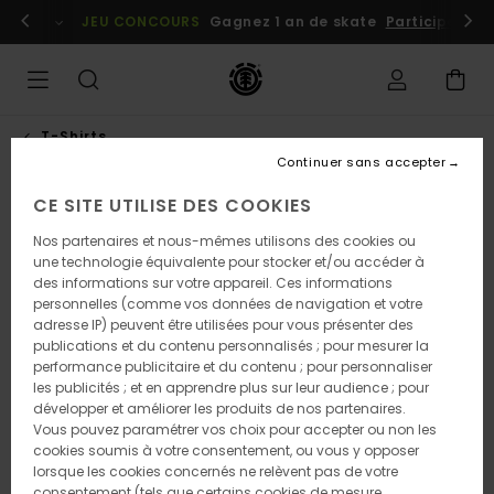
Passer
embres
Se connecter / s'inscrire
JEU CONCOURS
Gagnez 1 an de skate
Participez dè
à
l'information
sur
le
produit
T-Shirts
Continuer sans accepter
CE SITE UTILISE DES COOKIES
Nos partenaires et nous-mêmes utilisons des cookies ou
une technologie équivalente pour stocker et/ou accéder à
des informations sur votre appareil. Ces informations
personnelles (comme vos données de navigation et votre
adresse IP) peuvent être utilisées pour vous présenter des
publications et du contenu personnalisés ; pour mesurer la
performance publicitaire et du contenu ; pour personnaliser
les publicités ; et en apprendre plus sur leur audience ; pour
développer et améliorer les produits de nos partenaires.
Vous pouvez paramétrer vos choix pour accepter ou non les
cookies soumis à votre consentement, ou vous y opposer
lorsque les cookies concernés ne relèvent pas de votre
consentement (tels que certains cookies de mesure