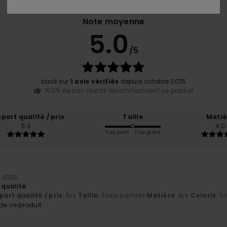
Note moyenne
5.0
/5
basé sur
1 avis vérifiés
depuis octobre 2025
100% de nos clients recommandent ce produit
port qualité / prix
Taille
Matiè
5.0
4.0
Trop petit
Trop grand
e 2025
 qualité
ort qualité / prix
: 5
Taille
: Taille parfaite
Matière
: 4
Coloris
: 5
/5
/5
/
e ce produit