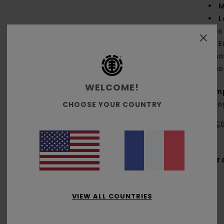
M
L
dos
E
cha
pho
WELCOME!
Comp
biol
CHOOSE YOUR COUNTRY
Traça
Livr
VIEW ALL COUNTRIES