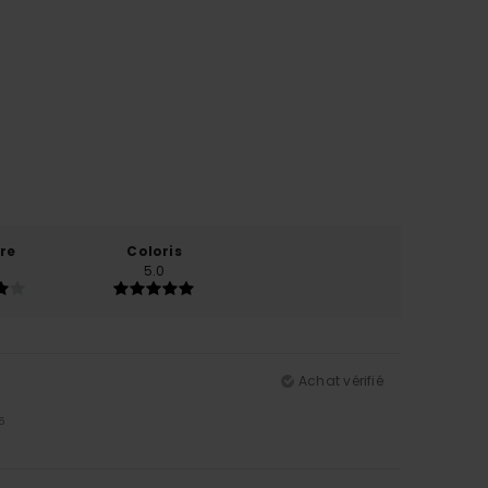
re
Coloris
5.0
Achat vérifié
5