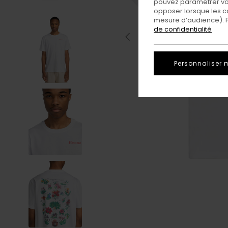
pouvez paramétrer vos
opposer lorsque les c
mesure d’audience). Po
de confidentialité
Personnaliser 