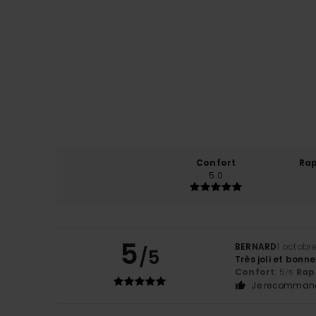
Confort
Rap
5.0
5
BERNARD
1 octobr
/5
Très joli et bonne
Confort
: 5
Rapp
/5
Je recommand