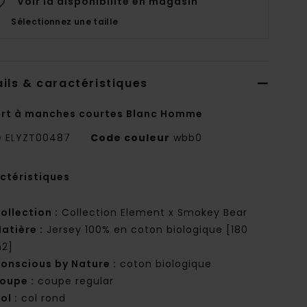
Voir la disponibilité en magasin
Sélectionnez une taille
ils & caractéristiques
irt à manches courtes Blanc Homme
e
ELYZT00487
Code couleur
wbb0
ctéristiques
ollection :
Collection Element x Smokey Bear
atière :
Jersey 100% en coton biologique [180
2]
onscious by Nature :
coton biologique
oupe :
coupe regular
ol :
col rond