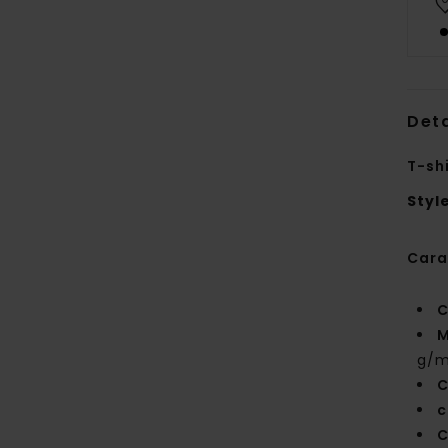
Deta
T-sh
Styl
Cara
C
M
g/m
C
c
C