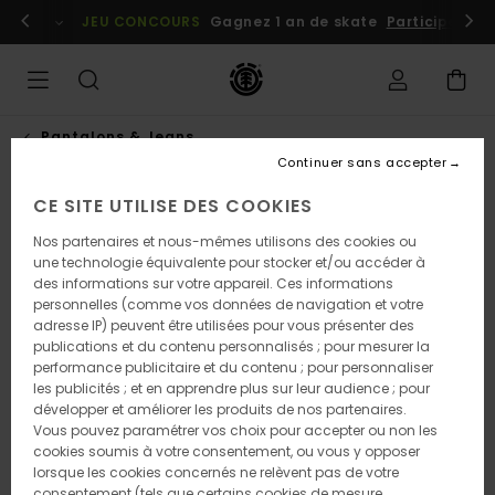
Passer
embres
Se connecter / s'inscrire
JEU CONCOURS
Gagnez 1 an de skate
Participez dè
à
l'information
sur
le
produit
Pantalons & Jeans
Continuer sans accepter
CE SITE UTILISE DES COOKIES
Nos partenaires et nous-mêmes utilisons des cookies ou
une technologie équivalente pour stocker et/ou accéder à
des informations sur votre appareil. Ces informations
personnelles (comme vos données de navigation et votre
adresse IP) peuvent être utilisées pour vous présenter des
publications et du contenu personnalisés ; pour mesurer la
performance publicitaire et du contenu ; pour personnaliser
les publicités ; et en apprendre plus sur leur audience ; pour
développer et améliorer les produits de nos partenaires.
Vous pouvez paramétrer vos choix pour accepter ou non les
cookies soumis à votre consentement, ou vous y opposer
lorsque les cookies concernés ne relèvent pas de votre
consentement (tels que certains cookies de mesure