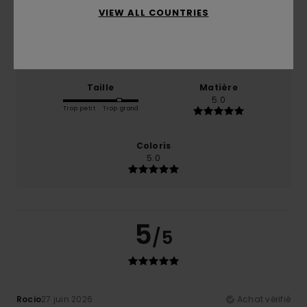
VIEW ALL COUNTRIES
Confort
Rapport qualité / prix
5.0
5.0
Taille
Matière
5.0
Trop petit
Trop grand
Coloris
5.0
5
/5
Rocio
27 juin 2026
Achat vérifié