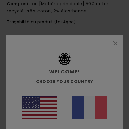
Composition
[Matière principale] 50% coton
recyclé, 48% coton, 2% élasthanne
Traçabilité du produit (Loi Agec)
Livraison & Retours
Avis clients
WELCOME!
CHOOSE YOUR COUNTRY
Note moyenne
5.0
/5
basé sur
3 avis vérifiés
depuis janvier 2026
67% de nos clients recommandent ce produit