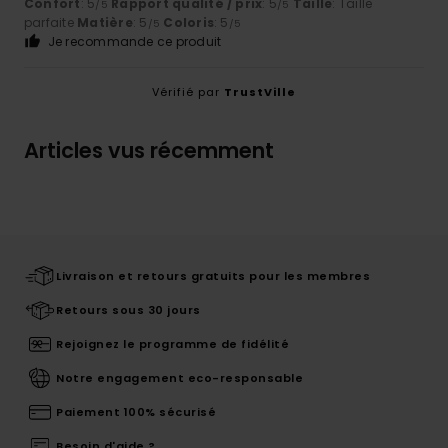
Confort
: 5
Rapport qualité / prix
: 5
Taille
: Taille
/5
/5
parfaite
Matière
: 5
Coloris
: 5
/5
/5
Je recommande ce produit
Vérifié par
TrustVille
Articles vus récemment
Livraison et retours gratuits pour les membres
Retours sous 30 jours
Rejoignez le programme de fidélité
Notre engagement eco-responsable
Paiement 100% sécurisé
Besoin d'aide ?