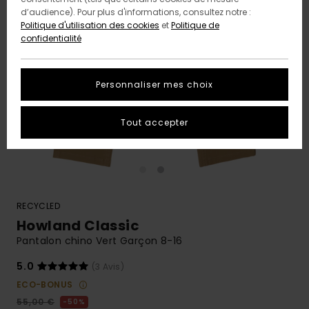
d’audience). Pour plus d'informations, consultez notre :
Politique d'utilisation des cookies
et
Politique de
confidentialité
Personnaliser mes choix
Tout accepter
RECYCLED
Howland Classic
Pantalon chino Vert Garçon 8-16
5.0
(3 Avis)
ECO-BONUS
55,00 €
50%