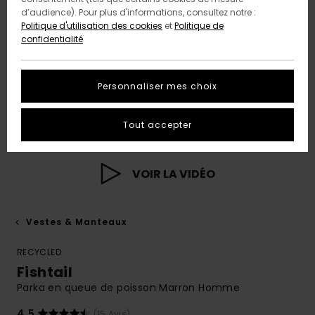
d’audience). Pour plus d'informations, consultez notre :
Politique d'utilisation des cookies
et
Politique de
confidentialité
Personnaliser mes choix
Tout accepter
VOIR LA VIDÉO
Vestes & Manteaux
RECYCLED
Fishtail
Parka en queue de poisson Marron Homme
4.5
(15 Avis)