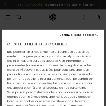
Passer
embres
Se connecter / s'inscrire
JEU CONCOURS
Gagnez 1 an de skate
Participez dè
à
l'information
sur
le
produit
Continuer sans accepter
CE SITE UTILISE DES COOKIES
Nos partenaires et nous-mêmes utilisons des cookies ou
une technologie équivalente pour stocker et/ou accéder à
des informations sur votre appareil. Ces informations
personnelles (comme vos données de navigation et votre
adresse IP) peuvent être utilisées pour vous présenter des
publications et du contenu personnalisés ; pour mesurer la
performance publicitaire et du contenu ; pour personnaliser
les publicités ; et en apprendre plus sur leur audience ; pour
développer et améliorer les produits de nos partenaires.
Vous pouvez paramétrer vos choix pour accepter ou non les
cookies soumis à votre consentement, ou vous y opposer
lorsque les cookies concernés ne relèvent pas de votre
consentement (tels que certains cookies de mesure