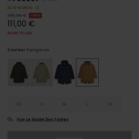
ECO-BONUS
185,00 €
40%
111,00 €
BONS PLANS
Kangaroo
Couleur
XS
S
M
L
XL
Voir Le Guide Des Tailles
Indisponible