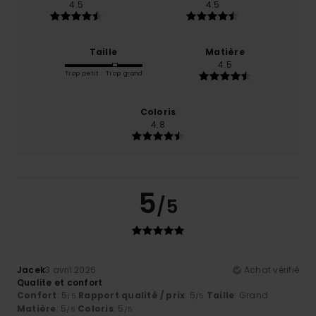
4.5
4.5
Taille
Matière
4.5
Trop petit
Trop grand
Coloris
4.8
5
/5
Jacek
3 avril 2026
Achat vérifié
Qualite et confort
Confort
: 5
Rapport qualité / prix
: 5
Taille
: Grand
/5
/5
Matière
: 5
Coloris
: 5
/5
/5