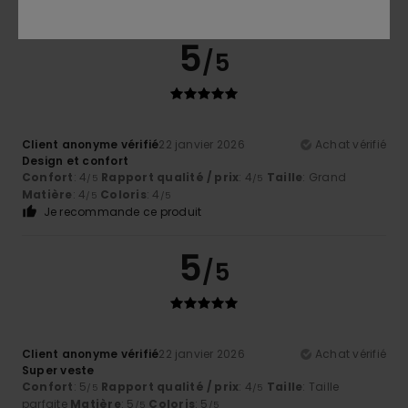
Je recommande ce produit
5
/5
Client anonyme vérifié
22 janvier 2026
Achat vérifié
Design et confort
Confort
: 4
Rapport qualité / prix
: 4
Taille
: Grand
/5
/5
Matière
: 4
Coloris
: 4
/5
/5
Je recommande ce produit
5
/5
Client anonyme vérifié
22 janvier 2026
Achat vérifié
Super veste
Confort
: 5
Rapport qualité / prix
: 4
Taille
: Taille
/5
/5
parfaite
Matière
: 5
Coloris
: 5
/5
/5