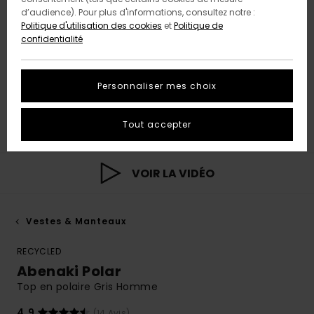
d’audience). Pour plus d'informations, consultez notre :
Politique d'utilisation des cookies
et
Politique de
confidentialité
Personnaliser mes choix
Tout accepter
VOIR LA VIDÉO
Vestes & Manteaux
RECYCLED
Abenaki Polar
Top en polaire Gris Homme
4.9
(14 Avis)