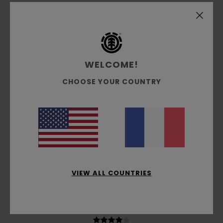
Yves
11 mars 2026
Achat vérifié
Qualité du vetement
Confort
: 5
Rapport qualité / prix
: 5
Matière
: 5
/5
/5
/5
Coloris
: 5
/5
Je recommande ce produit
WELCOME!
5
/5
CHOOSE YOUR COUNTRY
Andrzej
3 mars 2026
Achat vérifié
C'est génial
Afficher original - Deutsch
Confort
: 5
Rapport qualité / prix
: 5
Taille
: Taille
/5
/5
parfaite
Matière
: 5
Coloris
: 5
/5
/5
Je recommande ce produit
VIEW ALL COUNTRIES
4
/5