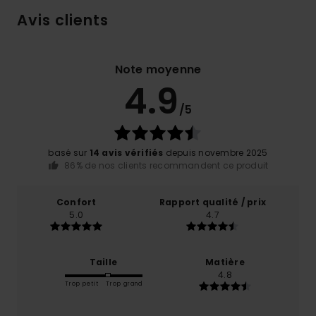
Avis clients
Note moyenne
4.9
/5
basé sur
14 avis vérifiés
depuis novembre 2025
86% de nos clients recommandent ce produit
Confort
Rapport qualité / prix
5.0
4.7
Taille
Matière
4.8
Trop petit
Trop grand