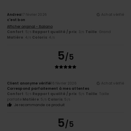
Andrea
17 février 2026
Achat vérifié
c'est bon
Afficher original - Italiano
Confort
: 5
Rapport qualité / prix
: 3
Taille
: Grand
/5
/5
Matière
: 4
Coloris
: 4
/5
/5
5
/5
Client anonyme vérifié
16 février 2026
Achat vérifié
Correspond parfaitement à mes attentes
Confort
: 5
Rapport qualité / prix
: 5
Taille
: Taille
/5
/5
parfaite
Matière
: 5
Coloris
: 5
/5
/5
Je recommande ce produit
5
/5