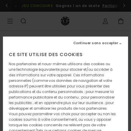
Passer
embres
Se connecter / s'inscrire
JEU CONCOURS
Gagnez 1 an de skate
Participez dè
à
l'information
sur
le
produit
Continuer sans accepter
CE SITE UTILISE DES COOKIES
Nos partenaires et nous-mêmes utilisons des cookies ou
une technologie équivalente pour stocker et/ou accéder à
des informations sur votre appareil. Ces informations
personnelles (comme vos données de navigation et votre
adresse IP) peuvent être utilisées pour vous présenter des
publications et du contenu personnalisés ; pour mesurer la
performance publicitaire et du contenu ; pour personnaliser
les publicités ; et en apprendre plus sur leur audience ; pour
développer et améliorer les produits de nos partenaires.
Vous pouvez paramétrer vos choix pour accepter ou non les
cookies soumis à votre consentement, ou vous y opposer
lorsque les cookies concernés ne relèvent pas de votre
consentement (tels que certains cookies de mesure